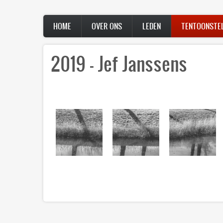
Overslaan
en
Hoofdnavigatie
naar
HOME
OVER ONS
LEDEN
TENTOONSTE
de
inhoud
gaan
2019 - Jef Janssens